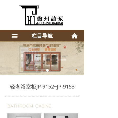
낀
栏目导航
끀
轻奢浴室柜JP-9152~JP-9153