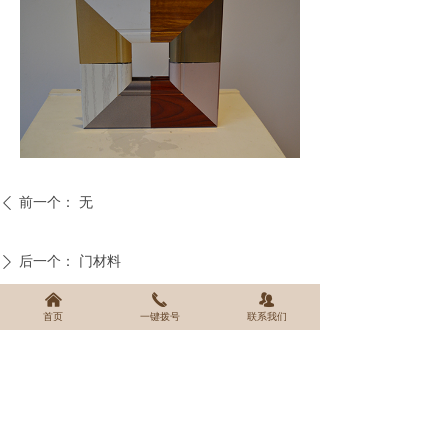
前一个：
无
ꄴ
后一个：
门材料
ꄲ
낀
끅
뀡
首页
一键拨号
联系我们