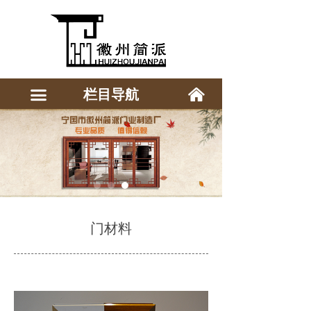
낀
栏目导航
끀
门材料